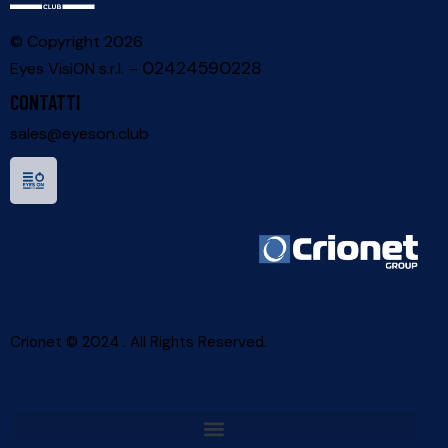
© Copyright 2026
02424590228
Eyes VisiON s.r.l. –
CONTATTI
sales
@
eyeson.club
Crionet © 2024 . All Rights Reserved.